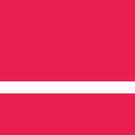
é par votre assureur ?
d’assurance moto sans tracas
 pour les passionnés de deux-roues
e : comment ça fonctionne ?
 ligne
silier ?