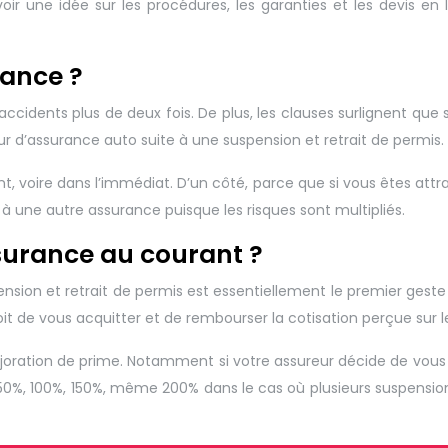
ir une idée sur les procédures, les garanties et les devis en l
rance ?
accidents plus de deux fois. De plus, les clauses surlignent que 
reur d’assurance auto suite à une suspension et retrait de permis.
nt, voire dans l’immédiat. D’un côté, parce que si vous êtes att
 à une autre assurance puisque les risques sont multipliés.
ssurance au courant ?
sion et retrait de permis est essentiellement le premier geste à
t de vous acquitter et de rembourser la cotisation perçue sur l
oration de prime. Notamment si votre assureur décide de vous pr
50%, 100%, 150%, même 200% dans le cas où plusieurs suspensio