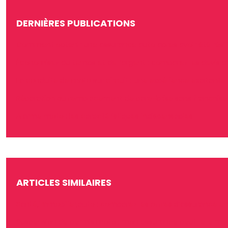
DERNIÈRES PUBLICATIONS
Comment obtenir une assurance auto après avoir été résili
Économisez du temps et de l’argent : comparez les devis 
La conduite de moto sur circuit : une expérience exaltante
Réparation ou remplacement de pare-brise sans franchis
Alarme moto : les caractéristiques indispensables
ARTICLES SIMILAIRES
Santé,immobilier,auto : comparez les offres d’assurance en
Suspension de permis moto : mon assurance peut-elle me ré